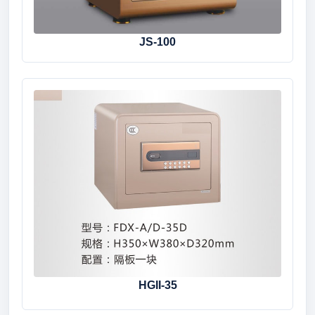
JS-100
HGII-35